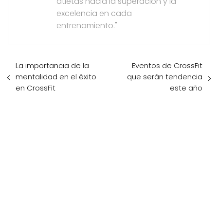
atletas hacia la superación y la
excelencia en cada
entrenamiento."
La importancia de la
Eventos de CrossFit
mentalidad en el éxito
que serán tendencia
en CrossFit
este año