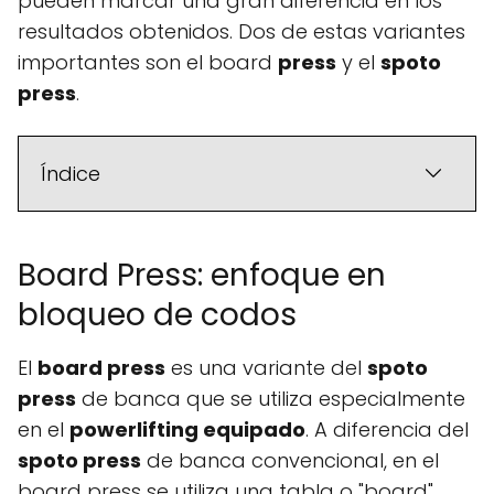
pueden marcar una gran diferencia en los
resultados obtenidos. Dos de estas variantes
importantes son el board
press
y el
spoto
press
.
Índice
Board Press: enfoque en
bloqueo de codos
El
board press
es una variante del
spoto
press
de banca que se utiliza especialmente
en el
powerlifting equipado
. A diferencia del
spoto press
de banca convencional, en el
board press se utiliza una tabla o "board"