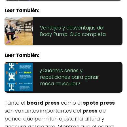
Leer También:
Ventajas y desventajas del
Body Pump: Guía completa
Leer También:
¿Cuántas series y
repeticiones para ganar
masa muscular?
Tanto el
board press
como el
spoto press
son variantes importantes del
press
de
banca que permiten ajustar la altura y
anchura del agarre. Mientras que el board