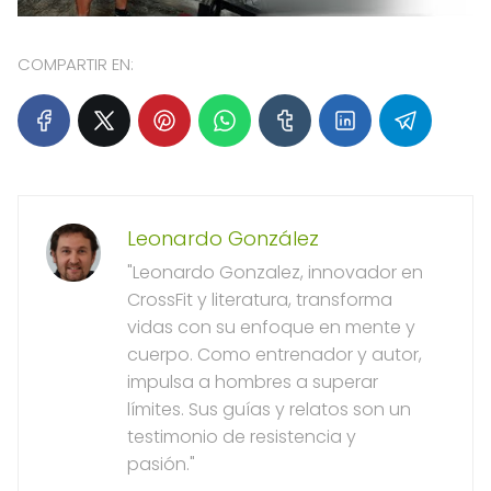
COMPARTIR EN:
Leonardo González
"Leonardo Gonzalez, innovador en
CrossFit y literatura, transforma
vidas con su enfoque en mente y
cuerpo. Como entrenador y autor,
impulsa a hombres a superar
límites. Sus guías y relatos son un
testimonio de resistencia y
pasión."