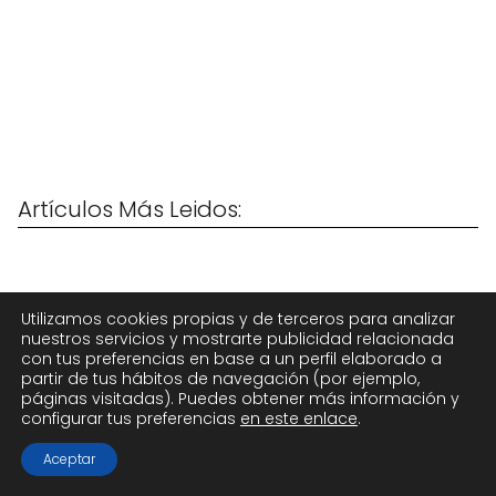
Artículos Más Leidos:
Utilizamos cookies propias y de terceros para analizar
nuestros servicios y mostrarte publicidad relacionada
con tus preferencias en base a un perfil elaborado a
partir de tus hábitos de navegación (por ejemplo,
páginas visitadas). Puedes obtener más información y
configurar tus preferencias
en este enlace
.
Aceptar