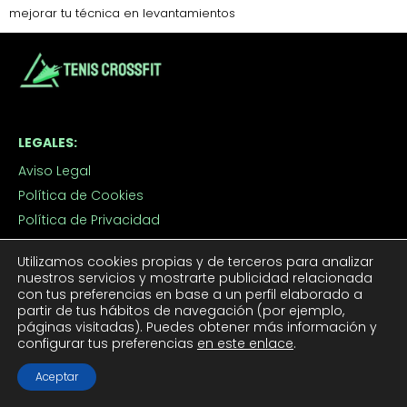
mejorar tu técnica en levantamientos
LEGALES:
Aviso Legal
Política de Cookies
Política de Privacidad
Contacto
Utilizamos cookies propias y de terceros para analizar
nuestros servicios y mostrarte publicidad relacionada
con tus preferencias en base a un perfil elaborado a
TUS TENIS CROSSFIT:
partir de tus hábitos de navegación (por ejemplo,
páginas visitadas). Puedes obtener más información y
Tenis CrossFit Hombre
configurar tus preferencias
en este enlace
.
Tenis CrossFit Mujer
Aceptar
APROVECHA LOS DESCUENTOS: