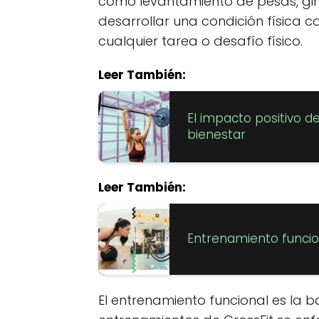
como levantamiento de pesas, gimn
desarrollar una condición física c
cualquier tarea o desafío físico.
Leer También:
El impacto positivo d
bienestar
Leer También:
Entrenamiento funcion
El entrenamiento funcional es la ba