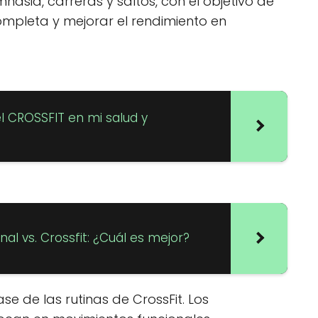
asia, carreras y saltos, con el objetivo de
ompleta y mejorar el rendimiento en
el CROSSFIT en mi salud y
al vs. Crossfit: ¿Cuál es mejor?
se de las rutinas de CrossFit. Los