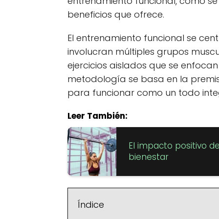
entrenamiento funcional, cómo se r
beneficios que ofrece.
El entrenamiento funcional se cen
involucran múltiples grupos muscul
ejercicios aislados que se enfoca
metodología se basa en la premi
para funcionar como un todo int
Leer También:
El impacto positivo d
bienestar
Índice