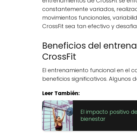
entrenamientos de CrossFit se en
constantemente variados, realizad
movimientos funcionales, variabili
CrossFit sea tan efectivo y desafia
Beneficios del entren
CrossFit
El entrenamiento funcional en el c
beneficios significativos. Algunos d
Leer También:
El impacto positivo d
bienestar