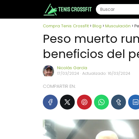
Compra Tenis CrossFit
Blog
Musculación
Pe
Peso muerto rum
beneficios del 
Nicolás García
17/03/2024
· Actualizado: 16/03/2024
COMPARTIR EN: