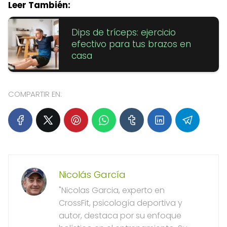
Leer También:
Dips de tríceps: ejercicio
efectivo para tus brazos en
casa
COMPARTIR EN:
Nicolás García
"Nicolas Garcia, experto en
CrossFit, psicología deportiva y
autor, destaca por su enfoque