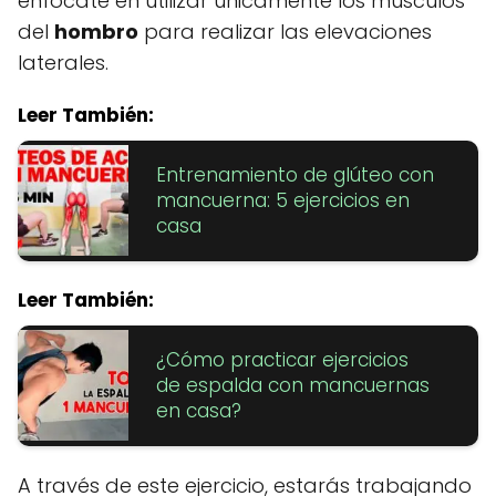
enfócate en utilizar únicamente los músculos
del
hombro
para realizar las elevaciones
laterales.
Leer También:
Entrenamiento de glúteo con
mancuerna: 5 ejercicios en
casa
Leer También:
¿Cómo practicar ejercicios
de espalda con mancuernas
en casa?
A través de este ejercicio, estarás trabajando