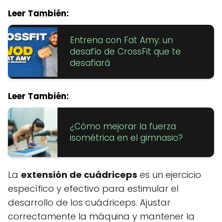
Leer También:
Entrena con Fat Amy: un
desafío de CrossFit que te
desafiará
Leer También:
¿Cómo mejorar la fuerza
isométrica en el gimnasio?
La
extensión de cuádriceps
es un ejercicio
específico y efectivo para estimular el
desarrollo de los cuádriceps. Ajustar
correctamente la máquina y mantener la