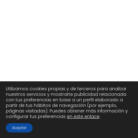
Utilizamos cookies propias y de terceros para analizar
nuestros servicios y mostrarte publicidad relacionada
con tus preferencias en base a un perfil elaborado a
partir de tus hábitos de navegación (por ejemplo,
páginas visitadas). Puedes obtener más información y
configurar tus preferencias
en este enlace
.
Aceptar