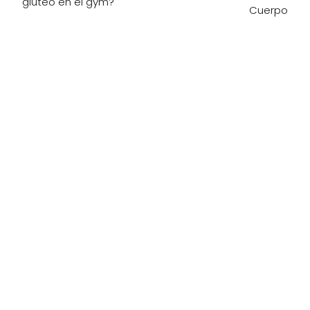
glúteo en el gym?
Cuerpo