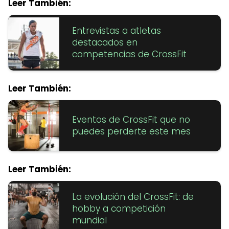
Leer También:
Entrevistas a atletas
destacados en
competencias de CrossFit
Leer También:
Eventos de CrossFit que no
puedes perderte este mes
Leer También:
La evolución del CrossFit: de
hobby a competición
mundial