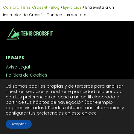
Compra Tenis CrossFit
Blog
Ejercicios
Entrevista a un
instructor de Crossfit: ¡Conoce sus secretos!
LEGALES:
Aviso Legal
Política de Cookies
Política de Privacidad
Utilizamos cookies propias y de terceros para analizar
Contacto
nuestros servicios y mostrarte publicidad relacionada
con tus preferencias en base a un perfil elaborado a
partir de tus hábitos de navegación (por ejemplo,
páginas visitadas). Puedes obtener más información y
TUS TENIS CROSSFIT:
configurar tus preferencias
en este enlace
.
Tenis CrossFit Hombre
Aceptar
Tenis CrossFit Mujer