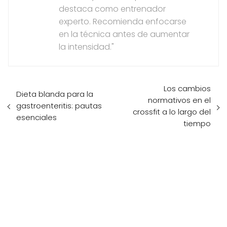
destaca como entrenador
experto. Recomienda enfocarse
en la técnica antes de aumentar
la intensidad."
Los cambios
Dieta blanda para la
normativos en el
gastroenteritis: pautas
crossfit a lo largo del
esenciales
tiempo