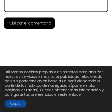
Utilizamos cookies propias y de terceros para analizar
nuestros servicios y mostrarte publicidad relacionada
con tus preferencias en base a un perfil elaborado a
partir de tus hábitos de navegación (por ejemplo,
páginas visitadas). Puedes obtener más información y
configurar tus preferencias
en este enlace
.
Aceptar