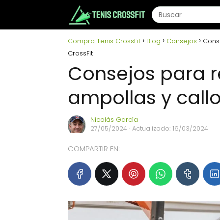
Compra Tenis CrossFit
Blog
Consejos
Conse
CrossFit
Consejos para re
ampollas y call
Nicolás García
27/05/2024
· Actualizado: 16/03/2024
COMPARTIR EN: