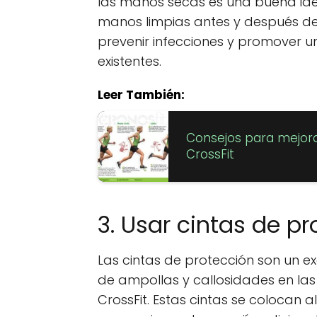
las manos secas es una buena id
manos limpias antes y después d
prevenir infecciones y promover 
existentes.
Leer También:
Consejos para mejora
CrossFit
3. Usar cintas de p
Las cintas de protección son un e
de ampollas y callosidades en la
CrossFit. Estas cintas se colocan 