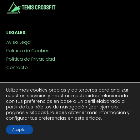
LEGALES:
Aviso Legal
Política de Cookies
Política de Privacidad
Contacto
TUS TENIS CROSSFIT:
Utilizamos cookies propias y de terceros para analizar
nuestros servicios y mostrarte publicidad relacionada
Tenis CrossFit Hombre
con tus preferencias en base a un perfil elaborado a
Tenis CrossFit Mujer
partir de tus hábitos de navegación (por ejemplo,
páginas visitadas). Puedes obtener más información y
configurar tus preferencias
en este enlace
.
APROVECHA LOS DESCUENTOS:
Aceptar
Outlet