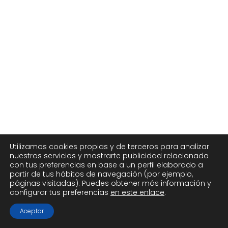
Utilizamos cookies propias y de terceros para analizar
nuestros servicios y mostrarte publicidad relacionada
con tus preferencias en base a un perfil elaborado a
partir de tus hábitos de navegación (por ejemplo,
páginas visitadas). Puedes obtener más información y
configurar tus preferencias
en este enlace
.
Aceptar