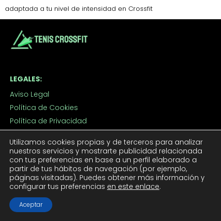
adaptada a tu nivel de intensidad en Crossfit
LEGALES:
Aviso Legal
Política de Cookies
Política de Privacidad
Contacto
Utilizamos cookies propias y de terceros para analizar
nuestros servicios y mostrarte publicidad relacionada
con tus preferencias en base a un perfil elaborado a
TUS TENIS CROSSFIT:
partir de tus hábitos de navegación (por ejemplo,
páginas visitadas). Puedes obtener más información y
Tenis CrossFit Hombre
configurar tus preferencias
en este enlace
.
Tenis CrossFit Mujer
Aceptar