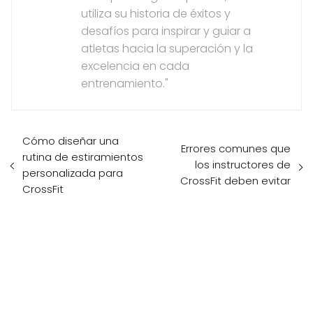
utiliza su historia de éxitos y
desafíos para inspirar y guiar a
atletas hacia la superación y la
excelencia en cada
entrenamiento."
Cómo diseñar una
Errores comunes que
rutina de estiramientos
los instructores de
personalizada para
CrossFit deben evitar
CrossFit