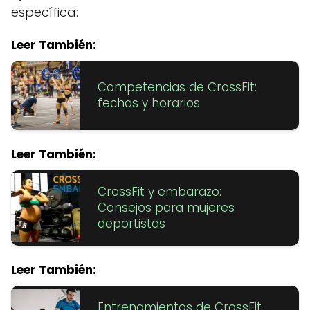
específica:
Leer También:
Competencias de CrossFit:
fechas y horarios
Leer También:
CrossFit y embarazo:
Consejos para mujeres
deportistas
Leer También:
Entrenamientos de CrossFit