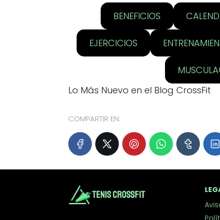
BENEFICIOS
CALEND
EJERCICIOS
ENTRENAMIE
MUSCULA
Lo Más Nuevo en el Blog CrossFit
COMPARTIR EN:
LEG
Avis
Polí