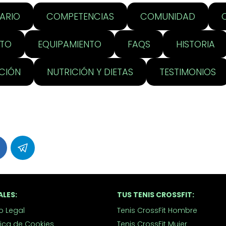
ARIO
COMPETENCIAS
COMUNIDAD
NTO
EQUIPAMIENTO
FAQS
HISTORIA
CIÓN
NUTRICIÓN Y DIETAS
TESTIMONIOS
ALES:
TUS TENIS CROSSFIT:
o Legal
Tenis CrossFit Hombre
tica de Cookies
Tenis CrossFit Mujer