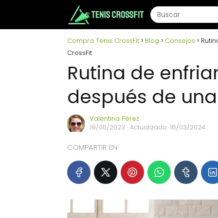
Compra Tenis CrossFit
Blog
Consejos
Rutin
CrossFit
Rutina de enfri
después de una 
Valentina Pérez
19/05/2023
· Actualizado: 16/03/2024
COMPARTIR EN: