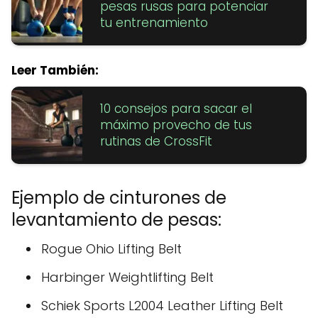
pesas rusas para potenciar
tu entrenamiento
Leer También:
10 consejos para sacar el
máximo provecho de tus
rutinas de CrossFit
Ejemplo de cinturones de
levantamiento de pesas:
Rogue Ohio Lifting Belt
Harbinger Weightlifting Belt
Schiek Sports L2004 Leather Lifting Belt