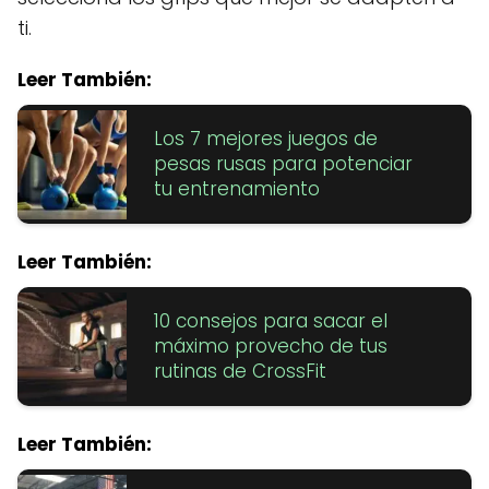
ti.
Leer También:
Los 7 mejores juegos de
pesas rusas para potenciar
tu entrenamiento
Leer También:
10 consejos para sacar el
máximo provecho de tus
rutinas de CrossFit
Leer También: