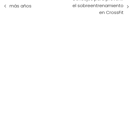
el sobreentrenamiento
más años
en CrossFit