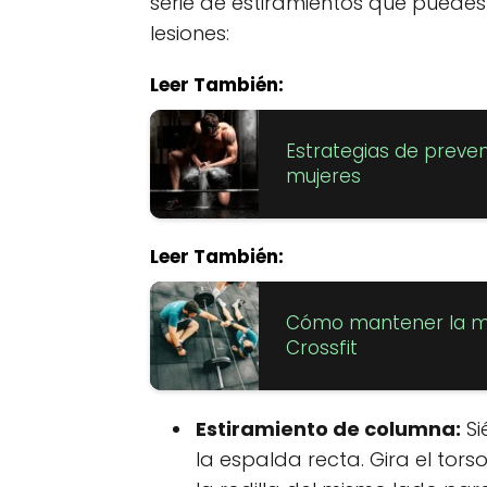
serie de estiramientos que puedes
lesiones:
Leer También:
Estrategias de preven
mujeres
Leer También:
Cómo mantener la mo
Crossfit
Estiramiento de columna:
Si
la espalda recta. Gira el tor