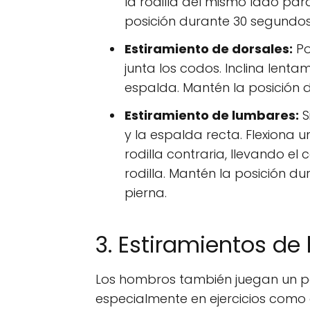
la rodilla del mismo lado par
posición durante 30 segundos 
Estiramiento de dorsales:
Po
junta los codos. Inclina lent
espalda. Mantén la posición d
Estiramiento de lumbares:
S
y la espalda recta. Flexiona u
rodilla contraria, llevando el
rodilla. Mantén la posición du
pierna.
3. Estiramientos d
Los hombros también juegan un pap
especialmente en ejercicios como