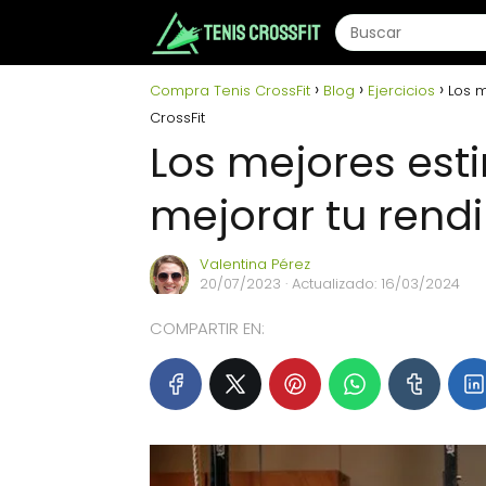
Compra Tenis CrossFit
Blog
Ejercicios
Los m
CrossFit
Los mejores est
mejorar tu rend
Valentina Pérez
20/07/2023
· Actualizado: 16/03/2024
COMPARTIR EN: