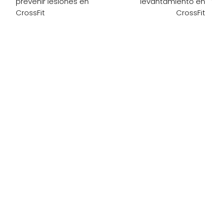
prevenir lesiones en
levantamiento en
CrossFit
CrossFit