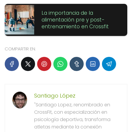
La importancia de la
alimentación pre y post-
entrenamiento en Crossfit
COMPARTIR EN:
Santiago López
"Santiago Lopez, renombrado en
CrossFit, con especialización en
psicología deportiva, transforma
atletas mediante la conexión