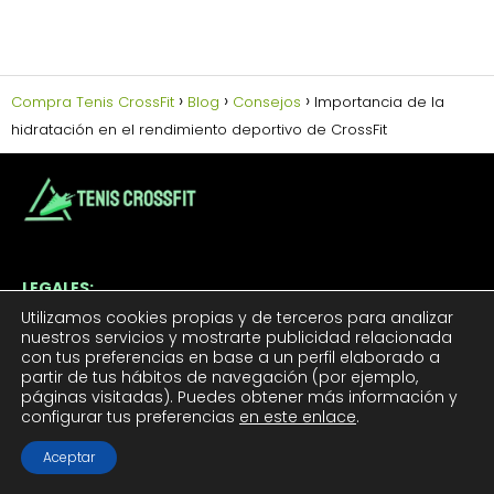
Compra Tenis CrossFit
Blog
Consejos
Importancia de la
hidratación en el rendimiento deportivo de CrossFit
LEGALES:
Utilizamos cookies propias y de terceros para analizar
Aviso Legal
nuestros servicios y mostrarte publicidad relacionada
Política de Cookies
con tus preferencias en base a un perfil elaborado a
partir de tus hábitos de navegación (por ejemplo,
Política de Privacidad
páginas visitadas). Puedes obtener más información y
Contacto
configurar tus preferencias
en este enlace
.
Aceptar
TUS TENIS CROSSFIT: