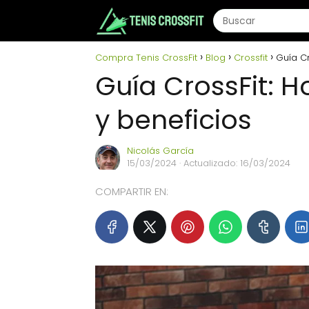
Compra Tenis CrossFit
Blog
Crossfit
Guía Cr
Guía CrossFit: H
y beneficios
Nicolás García
15/03/2024
· Actualizado: 16/03/2024
COMPARTIR EN: