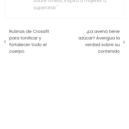
sobre fitness, inspira a mujeres a
superarse."
Rutinas de Crossfit
¿La avena tiene
para tonificar y
azúcar? Averigua la
fortalecer todo el
verdad sobre su
cuerpo
contenido