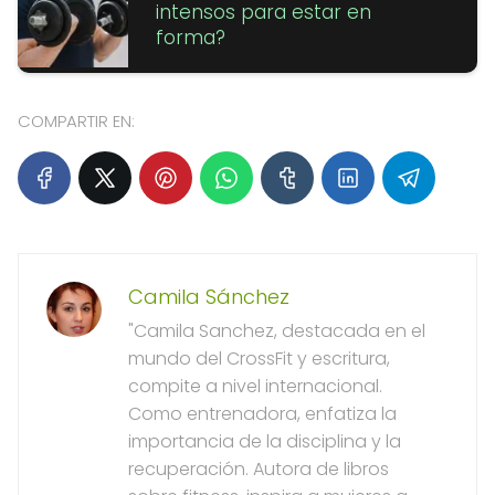
intensos para estar en
forma?
COMPARTIR EN:
Camila Sánchez
"Camila Sanchez, destacada en el
mundo del CrossFit y escritura,
compite a nivel internacional.
Como entrenadora, enfatiza la
importancia de la disciplina y la
recuperación. Autora de libros