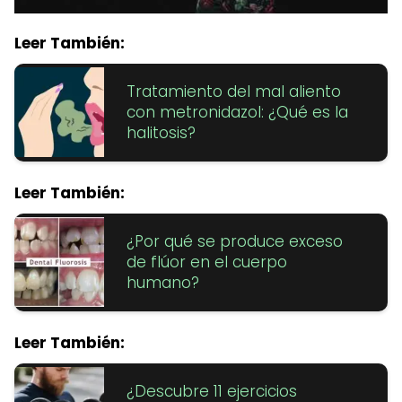
Leer También:
Tratamiento del mal aliento
con metronidazol: ¿Qué es la
halitosis?
Leer También:
¿Por qué se produce exceso
de flúor en el cuerpo
humano?
Leer También:
¿Descubre 11 ejercicios