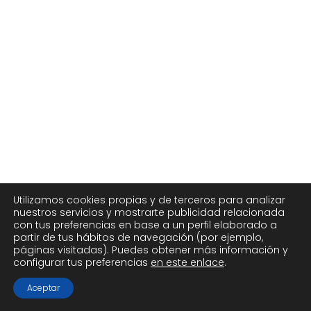
Utilizamos cookies propias y de terceros para analizar
nuestros servicios y mostrarte publicidad relacionada
con tus preferencias en base a un perfil elaborado a
partir de tus hábitos de navegación (por ejemplo,
páginas visitadas). Puedes obtener más información y
configurar tus preferencias
en este enlace
.
Aceptar