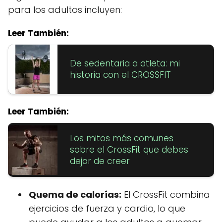
para los adultos incluyen:
Leer También:
De sedentaria a atleta: mi
historia con el CROSSFIT
Leer También:
Los mitos más comunes
sobre el CrossFit que debes
dejar de creer
Quema de calorías:
El CrossFit combina
ejercicios de fuerza y cardio, lo que