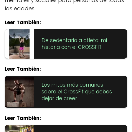
mentales y sociales para personas de todas
las edades.
Leer También:
De sedentaria a atleta: mi
historia con el CROSSFIT
Leer También:
Los mitos más comunes
sobre el CrossFit que debes
dejar de creer
Leer También: