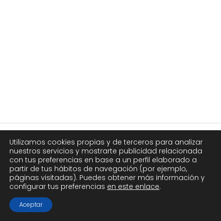
Compra Tenis CrossFit
Blog
Consejos
CrossFit para todas las
Utilizamos cookies propias y de terceros para analizar
edades: ¿Es adecuado para ti?
nuestros servicios y mostrarte publicidad relacionada
con tus preferencias en base a un perfil elaborado a
partir de tus hábitos de navegación (por ejemplo,
páginas visitadas). Puedes obtener más información y
configurar tus preferencias
en este enlace
.
Aceptar
LEGALES: