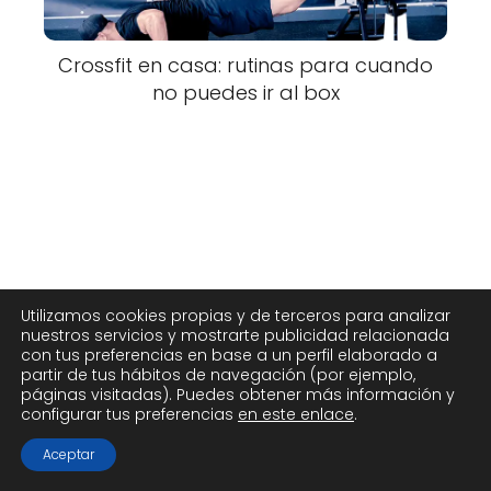
Crossfit en casa: rutinas para cuando
no puedes ir al box
Utilizamos cookies propias y de terceros para analizar
nuestros servicios y mostrarte publicidad relacionada
con tus preferencias en base a un perfil elaborado a
partir de tus hábitos de navegación (por ejemplo,
páginas visitadas). Puedes obtener más información y
configurar tus preferencias
en este enlace
.
Aceptar