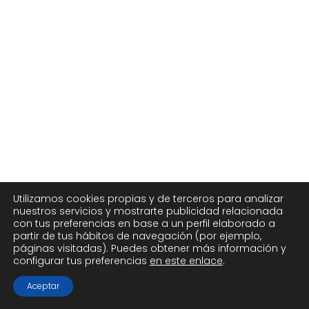
Utilizamos cookies propias y de terceros para analizar
nuestros servicios y mostrarte publicidad relacionada
con tus preferencias en base a un perfil elaborado a
partir de tus hábitos de navegación (por ejemplo,
páginas visitadas). Puedes obtener más información y
configurar tus preferencias
en este enlace
.
Aceptar