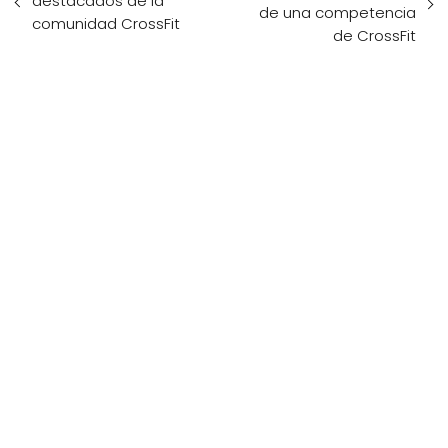
destacados de la
de una competencia
comunidad CrossFit
de CrossFit