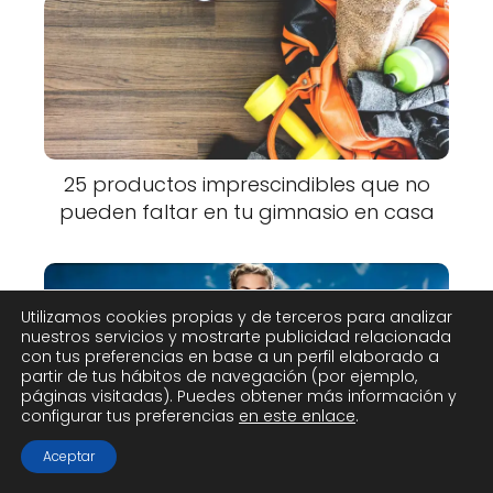
25 productos imprescindibles que no
pueden faltar en tu gimnasio en casa
Utilizamos cookies propias y de terceros para analizar
nuestros servicios y mostrarte publicidad relacionada
con tus preferencias en base a un perfil elaborado a
partir de tus hábitos de navegación (por ejemplo,
páginas visitadas). Puedes obtener más información y
configurar tus preferencias
en este enlace
.
Comparativa de las mejores marcas
Aceptar
de ropa deportiva para CrossFit