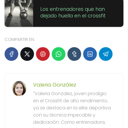
Los entrenadores que han
dejado huella en el crossfit
COMPARTIR EN:
Valeria González
"Valeria Gonzalez, joven prodigio
en el CrossFit de alto rendimiento,
ya se destaca en la elite deportiva
con su técnica impecable y
dedicación. Como entrenadora,