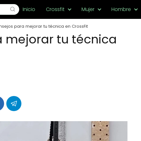
Inicio
Crossfit
Mujer
Hombre
nsejos para mejorar tu técnica en CrossFit
a mejorar tu técnica