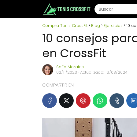
Compra Tenis CrossFit
Blog
Ejercicios
10 co
10 consejos par
en CrossFit
Sofía Morales
02/11/2023
· Actualizado: 16/03/2024
COMPARTIR EN: